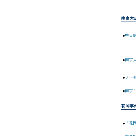
南京大
●
中日
●
南京
●
ノー
●
南京
花岡事
●
「花