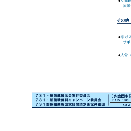
●
立命
国際平
その他
●
毒ガ
サポ
●
人骨