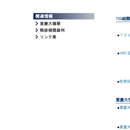
731細
●
７３
●
ABC
●
世界
重慶大
●
重慶
●
重慶